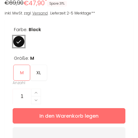
*
Regulärer
Reduzierter
€69,90
€47,90
Spare 31%
Preis
Preis
inkl. MwSt. zzgl.
Versand
. Lieferzeit 2-5 Werktage**
Farbe:
Black
Größe:
M
M
XL
Anzahl
Erhöhe
die
Verringere
Menge
die
für
In den Warenkorb legen
Menge
Longsleeve
für
Marla
Longsleeve
Marla