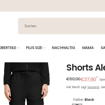
OBERTEILE
PLUS SIZE
NACHHALTIG
MAMA
SA
Shorts Al
*
Regulärer
Reduzierter
€59,90
€37,90
Spa
Preis
Preis
inkl. MwSt. zzgl.
Versand
. Li
Farbe:
Black