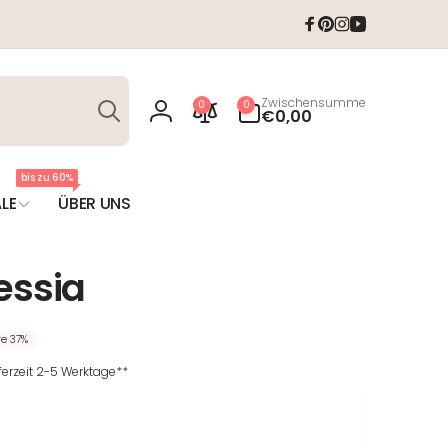
Facebook
Pinterest
Instagram
YouTube
Suchen
0
Zwischensumme
0
0
Artikel
€0,00
Einloggen
bis zu 60%
LE
ÜBER UNS
essia
re 37%
eferzeit 2-5 Werktage**