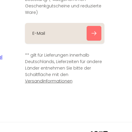
Geschenkgutscheine und reduzierte
Ware)
E
-
** gilt für Lieferungen innerhalb
M
Deutschlands, Lieferzeiten für andere
a
Länder entnehmen Sie bitte der
i
Schaltfläche mit den
l
Versandinformationen