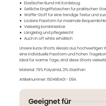
Elastischer Bund mit Kordelzug
Seitliche Eingriffstaschen für praktischen S
Waffle-Stoff für eine trendige Textur und zu
Lockere Passform für maximale Bequemlichke
Vielseitig kombinierbar
Langlebig und pflegeleicht
Auch in off white erhältlich
Unsere kurze Shorts Alessia aus hochwertigen Wa
eine individuelle Passform und hohen Tragekomf
Ideal für warme Tage, sind diese Shorts vielseit
Material: 79% Polyamid, 21% Elasthan
Artikelnummer: 150496A01 - 09A
In der EU niedergelassener
Maschinenwäsche bis 30°C
Nicht bleichen
Geeignet für
Nicht bügeln
Nicht trocknergeeignet