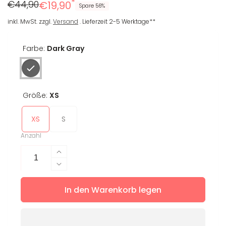
*
Regulärer
Reduzierter
€44,90
€19,90
Spare 56%
Preis
Preis
inkl. MwSt. zzgl.
Versand
. Lieferzeit 2-5 Werktage**
Farbe:
Dark Gray
Größe:
XS
XS
S
Anzahl
Erhöhe
die
Verringere
Menge
die
für
In den Warenkorb legen
Menge
Shorts
für
Arya
Shorts
Arya