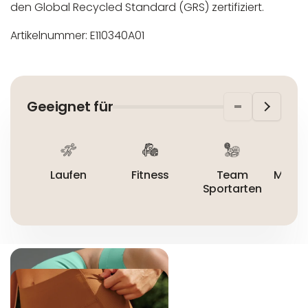
den Global Recycled Standard (GRS) zertifiziert.
Artikelnummer: E110340A01
In der EU niedergelassener verantwortlicher
Maschinenwäsche bis 30°C
Wirtschaftsakteur:
Nicht bleichen
Geeignet für
Nicht bügeln
Nicht trocknergeeignet
Laufen
Fitness
Team
Mount
Sportarten