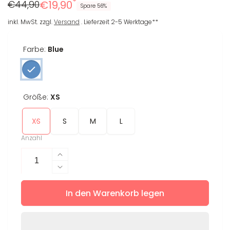
*
Regulärer
Reduzierter
€44,90
€19,90
Spare 56%
Preis
Preis
inkl. MwSt. zzgl.
Versand
. Lieferzeit 2-5 Werktage**
Farbe:
Blue
Größe:
XS
XS
S
M
L
Anzahl
Erhöhe
die
Verringere
Menge
die
für
In den Warenkorb legen
Menge
Shorts
für
Clea
Shorts
Clea