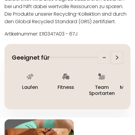
bei und hilft dabei wertvolle Ressourcen zu sparen.
Die Produkte unserer Recycling-Kollektion sind durch
den Global Recycled Standard (GRS) zertifiziert.
Artikelnummer: E110347A03 - 67J
In der EU niedergelassener verantwortlicher
Maschinenwäsche bis 30°C
Wirtschaftsakteur:
Nicht bleichen
Geeignet für
Nicht bügeln
Nicht trocknergeeignet
Laufen
Fitness
Team
Mount
Sportarten