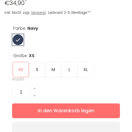
*
Regulärer
€34,90
Preis
inkl. MwSt. zzgl.
Versand
. Lieferzeit 2-5 Werktage**
Farbe:
Navy
Größe:
XS
XS
S
M
L
XL
Anzahl
Erhöhe
die
Verringere
Menge
die
für
In den Warenkorb legen
Menge
Shorts
für
Ebru
Shorts
10cm
Ebru