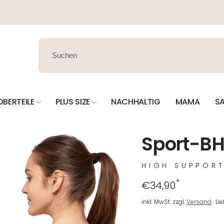
OBERTEILE
PLUS SIZE
NACHHALTIG
MAMA
SA
Sport-BH
HIGH SUPPOR
*
Regulärer
€34,90
Preis
inkl. MwSt. zzgl.
Versand
. Li