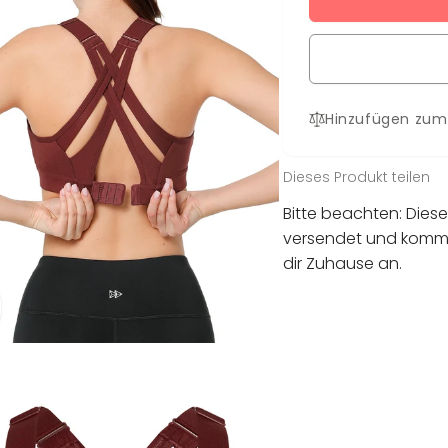
Sport-
für
BH
Sport-
Ava
BH
Ava
Hinzufügen zum
Dieses Produkt teilen
Bitte beachten: Diese
versendet und kommt
dir Zuhause an.