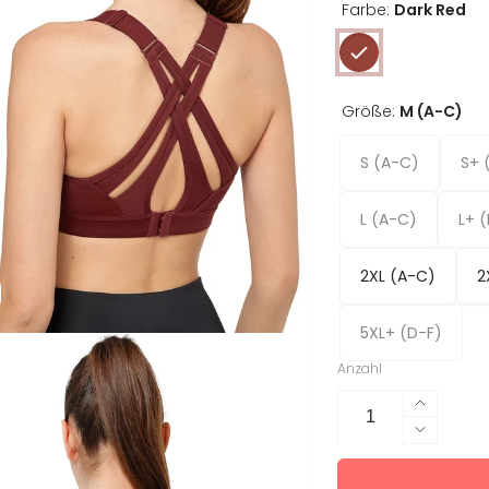
Farbe:
Dark Red
Größe:
M (A-C)
S (A-C)
S+ 
L (A-C)
L+ 
2XL (A-C)
2
5XL+ (D-F)
Anzahl
Erhöhe
die
Verring
Menge
die
für
Menge