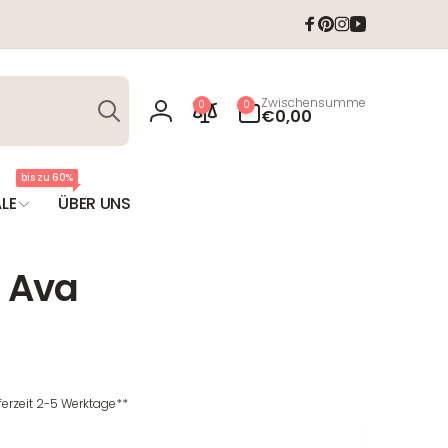
Facebook
Pinterest
Instagram
YouTube
Suchen
0
Zwischensumme
0
0
Artikel
€0,00
Einloggen
bis zu 60%
LE
ÜBER UNS
 Ava
T
eferzeit 2-5 Werktage**