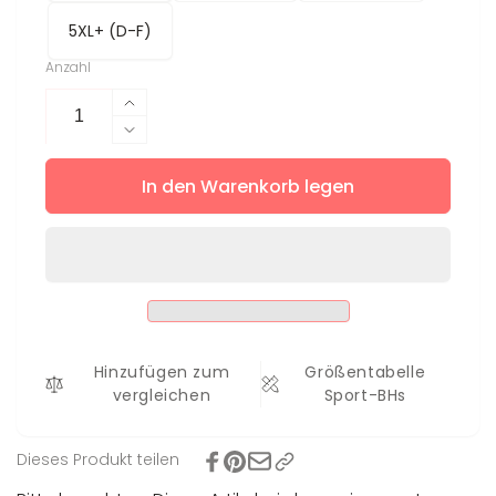
5XL+ (D-F)
Anzahl
Erhöhe
die
Verringere
Menge
die
für
In den Warenkorb legen
Menge
Sport-
für
BH
Sport-
Ava
BH
Ava
Hinzufügen zum
Größentabelle
vergleichen
Sport-BHs
Dieses Produkt teilen