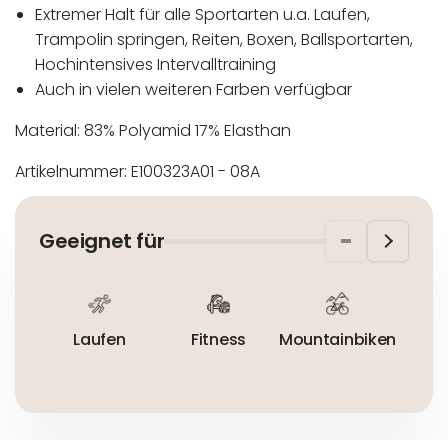
Extremer Halt für alle Sportarten u.a. Laufen,
Trampolin springen, Reiten, Boxen, Ballsportarten,
Hochintensives Intervalltraining
Auch in vielen weiteren Farben verfügbar
Material: 83% Polyamid 17% Elasthan
Artikelnummer: E100323A01 - 08A
In der EU niedergelassener verantwortlicher
Maschinenwäsche bis 30°C
Wirtschaftsakteur:
Nicht bleichen
Geeignet für
Nicht bügeln
Nicht trocknergeeignet
Laufen
Fitness
Mountainbiken
R