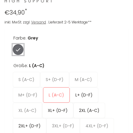
HIGH SUPPORT
*
Regulärer
€34,90
Preis
inkl. MwSt. zzgl.
Versand
. Lieferzeit 2-5 Werktage**
Farbe:
Grey
Größe:
L (A-C)
S (A-C)
S+ (D-F)
M (A-C)
M+ (D-F)
L (A-C)
L+ (D-F)
XL (A-C)
XL+ (D-F)
2XL (A-C)
2XL+ (D-F)
3XL+ (D-F)
4XL+ (D-F)