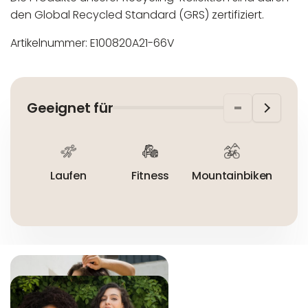
den Global Recycled Standard (GRS) zertifiziert.
Artikelnummer: E100820A21-66V
In der EU niedergelassener verantwortlicher
Maschinenwäsche bis 30°C
Wirtschaftsakteur:
Nicht bleichen
Geeignet für
Nicht bügeln
Nicht trocknergeeignet
Laufen
Fitness
Mountainbiken
R