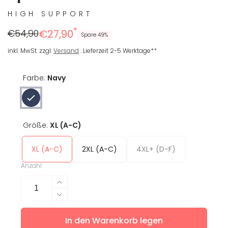
HIGH SUPPORT
*
Regulärer
Reduzierter
€54,90
€27,90
Spare 49%
Preis
Preis
inkl. MwSt. zzgl.
Versand
. Lieferzeit 2-5 Werktage**
Farbe:
Navy
Größe:
XL (A-C)
XL (A-C)
2XL (A-C)
4XL+ (D-F)
Anzahl
Erhöhe
die
Verringere
Menge
die
für
In den Warenkorb legen
Menge