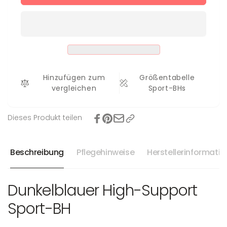
Sport-
für
BH
Sport-
Elli
BH
Elli
Hinzufügen zum
Größentabelle
vergleichen
Sport-BHs
Dieses Produkt teilen
Beschreibung
Pflegehinweise
Herstellerinformati
Dunkelblauer High-Support
Sport-BH