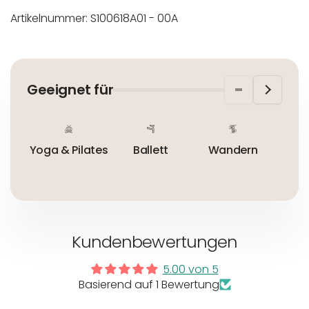
Artikelnummer: S100618A01 - 00A
In der EU niedergelassener verantwortlicher
Maschinenwäsche bis 30°C
Wirtschaftsakteur:
Nicht bleichen
Geeignet für
Nicht bügeln
Nicht trocknergeeignet
Yoga & Pilates
Ballett
Wandern
Im 
Kundenbewertungen
5.00 von 5
Basierend auf 1 Bewertung