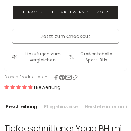
Sport-
Flora
BH
BENACHRICHTIGE MICH WENN AUF LAGER
Flora
Jetzt zum Checkout
Hinzufügen zum
Größentabelle
vergleichen
Sport-BHs
Dieses Produkt teilen
1 Bewertung
Beschreibung
Pflegehinweise
Herstellerinformati
Tiefgeschnittener Yoga BH mit