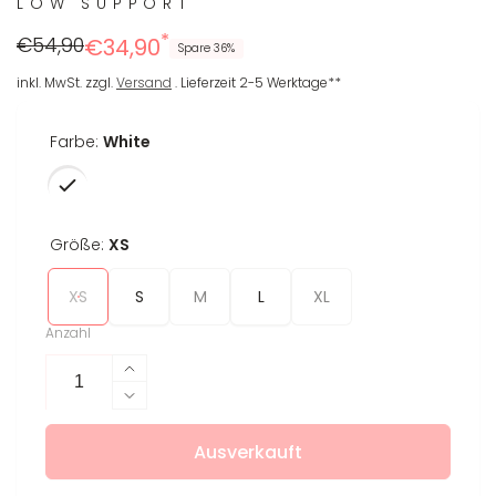
LOW SUPPORT
*
Regulärer
Reduzierter
€54,90
€34,90
Spare 36%
Preis
Preis
inkl. MwSt. zzgl.
Versand
. Lieferzeit 2-5 Werktage**
Farbe:
White
Größe:
XS
XS
S
M
L
XL
Anzahl
Erhöhe
die
Verringere
Menge
die
für
Ausverkauft
Menge
Sport-
für
BH