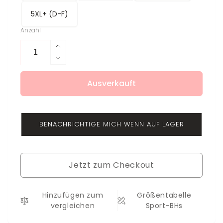
5XL+ (D-F)
Anzahl
Erhöhe
die
Verringere
Menge
die
für
Ausverkauft
Menge
Sport-
für
BH
Sport-
Haily
BH
BENACHRICHTIGE MICH WENN AUF LAGER
Haily
Jetzt zum Checkout
Hinzufügen zum
Größentabelle
vergleichen
Sport-BHs