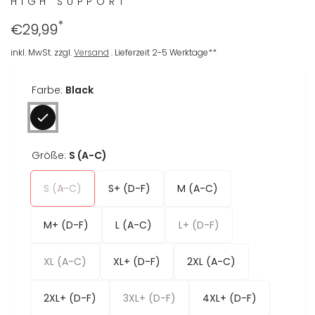
HIGH SUPPORT
*
Regulärer
€29,99
Preis
inkl. MwSt. zzgl.
Versand
. Lieferzeit 2-5 Werktage**
Farbe:
Black
Größe:
S (A-C)
S (A-C)
S+ (D-F)
M (A-C)
M+ (D-F)
L (A-C)
L+ (D-F)
XL (A-C)
XL+ (D-F)
2XL (A-C)
2XL+ (D-F)
3XL+ (D-F)
4XL+ (D-F)