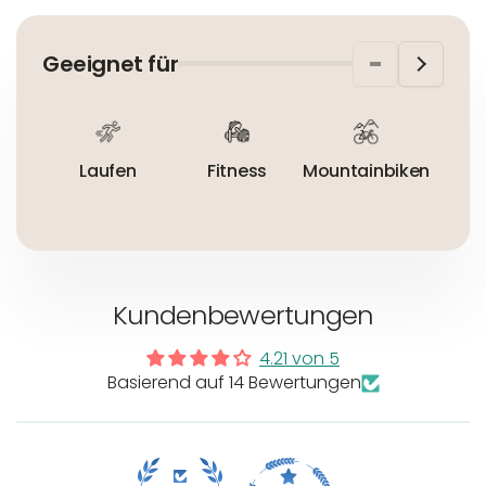
In der EU niedergelassener verantwortlicher
Maschinenwäsche bis 30°C
Wirtschaftsakteur:
Nicht bleichen
Geeignet für
Nicht bügeln
Nicht trocknergeeignet
Laufen
Fitness
Mountainbiken
R
Kundenbewertungen
4.21 von 5
Basierend auf 14 Bewertungen