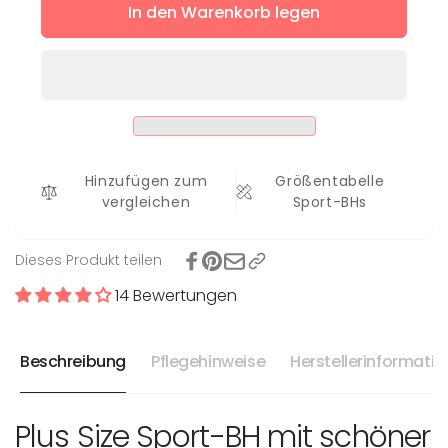
für
In den Warenkorb legen
Menge
Sport-
für
BH
Sport-
High
BH
Support
High
+
Support
+
Hinzufügen zum
Größentabelle
vergleichen
Sport-BHs
Dieses Produkt teilen
14 Bewertungen
Beschreibung
Pflegehinweise
Herstellerinformati
Plus Size Sport-BH mit schöner