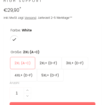
HIGH SUPPORT
*
Regulärer
€29,90
Preis
inkl. MwSt. zzgl.
Versand
. Lieferzeit 2-5 Werktage**
Farbe:
White
Größe:
2XL (A-C)
2XL (A-C)
2XL+ (D-F)
3XL+ (D-F)
4XL+ (D-F)
5XL+ (D-F)
Anzahl
Erhöhe
die
Verringere
Menge
die