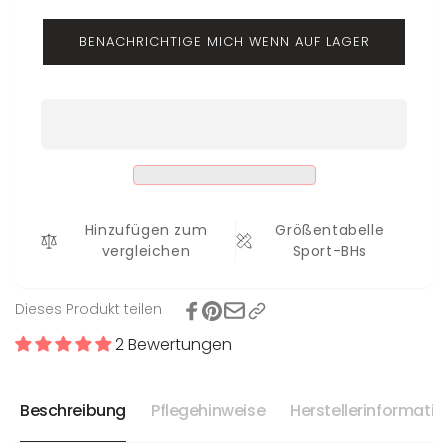
Sport-
Ina
BH
BENACHRICHTIGE MICH WENN AUF LAGER
Ina
Hinzufügen zum
Größentabelle
vergleichen
Sport-BHs
Dieses Produkt teilen
2 Bewertungen
Beschreibung
Pflegehinweise
Herstellerinformati