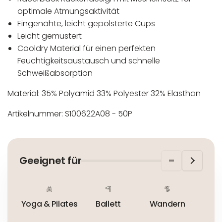
optimale Atmungsaktivität
Eingenähte, leicht gepolsterte Cups
Leicht gemustert
Cooldry Material für einen perfekten
Feuchtigkeitsaustausch und schnelle
Schweißabsorption
Material: 35% Polyamid 33% Polyester 32% Elasthan
Artikelnummer: S100622A08 - 50P
In der EU niedergelassener verantwortlicher
Maschinenwäsche bis 30°C
Wirtschaftsakteur:
Nicht bleichen
Geeignet für
Nicht bügeln
Nicht trocknergeeignet
Yoga & Pilates
Ballett
Wandern
Im 