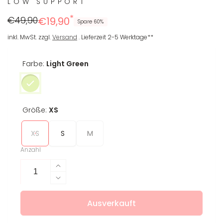
LOW SUPPORT
*
Regulärer
Reduzierter
€49,90
€19,90
Spare 60%
Preis
Preis
inkl. MwSt. zzgl.
Versand
. Lieferzeit 2-5 Werktage**
Farbe:
Light Green
Größe:
XS
XS
S
M
Anzahl
Erhöhe
die
Verringere
Menge
die
für
Ausverkauft
Menge
Sport-
für
BH