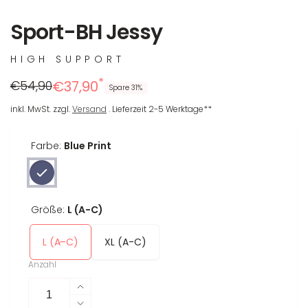
Sport-BH Jessy
HIGH SUPPORT
*
Regulärer
Reduzierter
€54,90
€37,90
Spare 31%
Preis
Preis
inkl. MwSt. zzgl.
Versand
. Lieferzeit 2-5 Werktage**
Farbe:
Blue Print
Größe:
L (A-C)
L (A-C)
XL (A-C)
Anzahl
Erhöhe
die