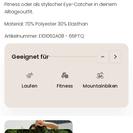
Fitness oder als stylischer Eye-Catcher in deinem
Alltagsoutfit.
Material: 70% Polyester 30% Elasthan
Artikelnummer: E101062A08 -
66PTQ
In der EU niedergelassener verantwortlicher
Maschinenwäsche bis 30°C
Wirtschaftsakteur:
Nicht bleichen
Geeignet für
Nicht bügeln
Nicht trocknergeeignet
Laufen
Fitness
Mountainbiken
R