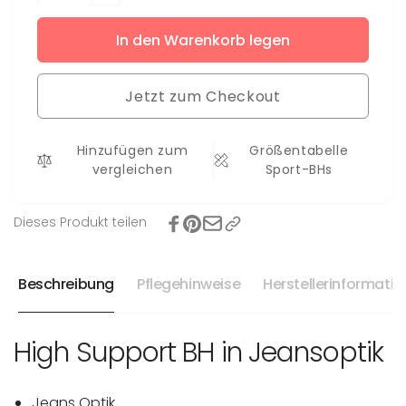
Verringere
Menge
die
für
In den Warenkorb legen
Menge
Sport-
für
BH
Sport-
Jessy
Jetzt zum Checkout
BH
Jessy
Hinzufügen zum
Größentabelle
vergleichen
Sport-BHs
Dieses Produkt teilen
Beschreibung
Pflegehinweise
Herstellerinformati
High Support BH in Jeansoptik
Jeans Optik