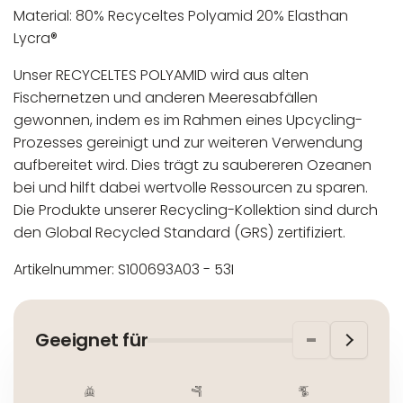
Material: 80% Recyceltes Polyamid 20%
Elasthan
Lycra®
Unser RECYCELTES POLYAMID wird aus alten
Fischernetzen und anderen Meeresabfällen
gewonnen, indem es im Rahmen eines Upcycling-
Prozesses gereinigt und zur weiteren Verwendung
aufbereitet wird. Dies trägt zu saubereren Ozeanen
bei und hilft dabei wertvolle Ressourcen zu sparen.
Die Produkte unserer Recycling-Kollektion sind durch
den Global Recycled Standard (GRS) zertifiziert.
Artikelnummer: S100693A03 - 53I
In der EU niedergelassener verantwortlicher
Maschinenwäsche bis 30°C
Wirtschaftsakteur:
Nicht bleichen
Geeignet für
Nicht bügeln
Nicht trocknergeeignet