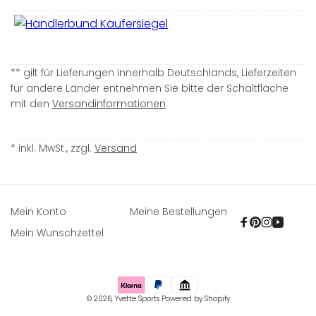
** gilt für Lieferungen innerhalb Deutschlands, Lieferzeiten
für andere Länder entnehmen Sie bitte der Schaltfläche
mit den
Versandinformationen
* inkl. MwSt., zzgl.
Versand
Mein Konto
Meine Bestellungen
Facebook
Pinterest
Instagra
YouTu
Mein Wunschzettel
Zahlungsmethoden
© 2026,
Yvette Sports
Powered by Shopify