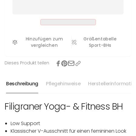
Sport-
Katja
BH
Katja
Hinzufügen zum
Größentabelle
vergleichen
Sport-BHs
Dieses Produkt teilen
Beschreibung
Pflegehinweise
Herstellerinformati
Filigraner Yoga- & Fitness BH
Low Support
Klassischer V-Ausschnitt für einen femininen Look