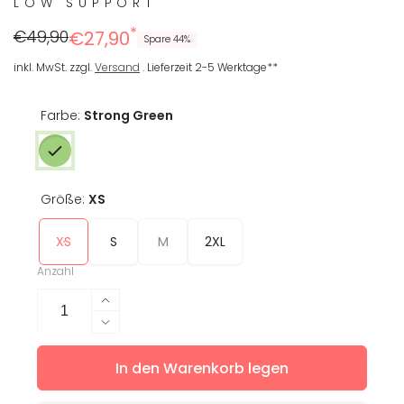
LOW SUPPORT
*
Regulärer
Reduzierter
€49,90
€27,90
Spare 44%
Preis
Preis
inkl. MwSt. zzgl.
Versand
. Lieferzeit 2-5 Werktage**
Farbe:
Strong Green
Größe:
XS
XS
S
M
2XL
Anzahl
Erhöhe
die
Verringere
Menge
die
für
In den Warenkorb legen
Menge
Sport-
für
BH