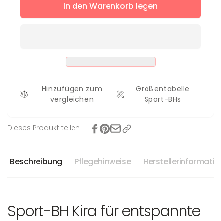
für
In den Warenkorb legen
Menge
Sport-
für
BH
Sport-
Kira
BH
Kira
Hinzufügen zum
Größentabelle
vergleichen
Sport-BHs
Dieses Produkt teilen
Beschreibung
Pflegehinweise
Herstellerinformati
Sport-BH Kira für entspannte