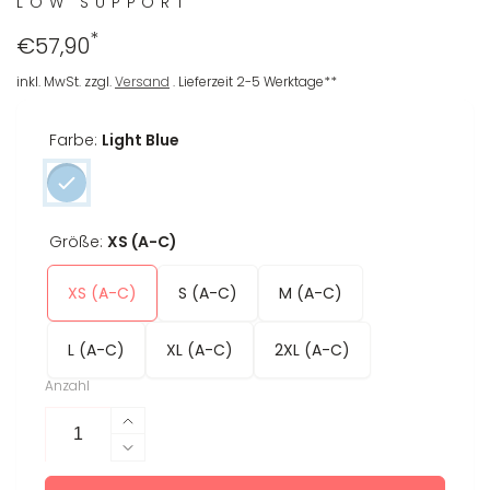
LOW SUPPORT
*
Regulärer
€57,90
Preis
inkl. MwSt. zzgl.
Versand
. Lieferzeit 2-5 Werktage**
Farbe:
Light Blue
Größe:
XS (A-C)
XS (A-C)
S (A-C)
M (A-C)
L (A-C)
XL (A-C)
2XL (A-C)
Anzahl
Erhöhe
die
Verringere
Menge
die