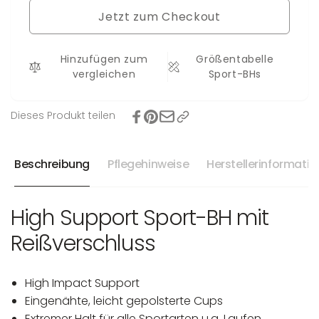
Sport-
Liane
Jetzt zum Checkout
BH
Liane
Hinzufügen zum
Größentabelle
vergleichen
Sport-BHs
Dieses Produkt teilen
Beschreibung
Pflegehinweise
Herstellerinformati
High Support Sport-BH mit
Reißverschluss
High Impact Support
Eingenähte, leicht gepolsterte Cups
Extremer Halt für alle Sportarten u.a. Laufen,