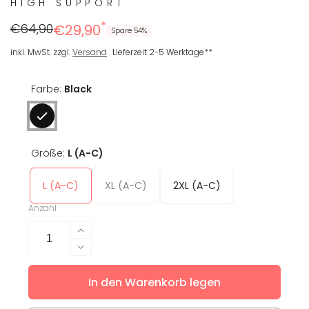
HIGH SUPPORT
*
Regulärer
Reduzierter
€64,90
€29,90
Spare 54%
Preis
Preis
inkl. MwSt. zzgl.
Versand
. Lieferzeit 2-5 Werktage**
Farbe:
Black
Größe:
L (A-C)
L (A-C)
XL (A-C)
2XL (A-C)
Anzahl
Erhöhe
die
Verringere
Menge
die
für
In den Warenkorb legen
Menge
Sport-
für
BH