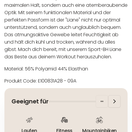
maximalen Halt, sondern auch eine atemberaubende
Optik. Mit seinem funktionalen Material und der
perfekten Passform ist der "Liane" nicht nur optimal
unterstützend, sondern auch unglaublich bequem.
Das atmungsaktive Gewebe leitet Feuchtigkeit ab
und hält dich kühl und trocken, während du alles
gibst. Mach dich bereit, mit unserem Sport-BH Liane
das Beste aus deinem Workout herauszuholen.
Material: 56% Polyamid 44% Elasthan
Produkt Code: E100831A28 - 09A
In der EU niedergelassener verantwortlicher
Maschinenwäsche bis 30°C
Wirtschaftsakteur:
Nicht bleichen
Geeignet für
Nicht bügeln
Nicht trocknergeeignet
Laufen
Fitness
Mountainbiken
R