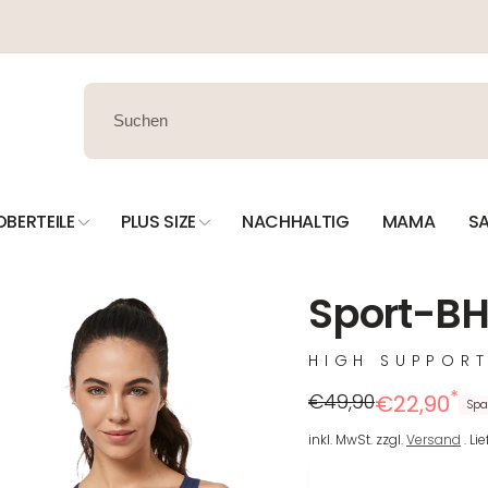
OBERTEILE
PLUS SIZE
NACHHALTIG
MAMA
SA
Sport-BH 
HIGH SUPPOR
*
Regulärer
Reduzierter
€49,90
€22,90
Spa
Preis
Preis
inkl. MwSt. zzgl.
Versand
. Li