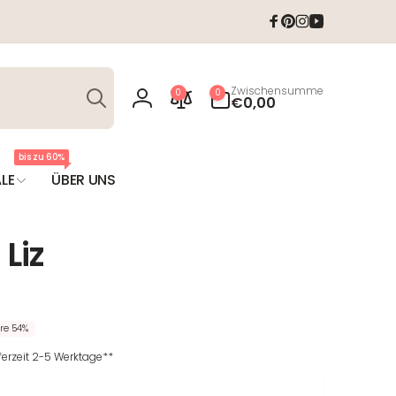
Facebook
Pinterest
Instagram
YouTube
Suchen
0
Zwischensumme
0
0
Artikel
€0,00
Einloggen
bis zu 60%
LE
ÜBER UNS
Liz
T
re 54%
eferzeit 2-5 Werktage**