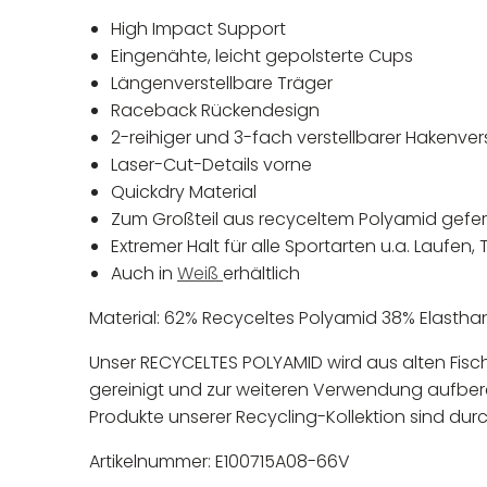
High Impact Support
Eingenähte, leicht gepolsterte Cups
Längenverstellbare Träger
Raceback Rückendesign
2-reihiger und 3-fach verstellbarer Hakenve
Laser-Cut-Details vorne
Quickdry Material
Zum Großteil aus recyceltem Polyamid gefer
Extremer Halt für alle Sportarten u.a. Laufen,
Auch in
Weiß
erhältlich
Material: 62% Recyceltes Polyamid 38% Elastha
Unser RECYCELTES POLYAMID wird aus alten Fi
gereinigt und zur weiteren Verwendung aufberei
Produkte unserer Recycling-Kollektion sind durc
Artikelnummer: E100715A08-66V