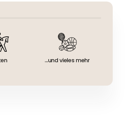
eur:
ten
...und vieles mehr