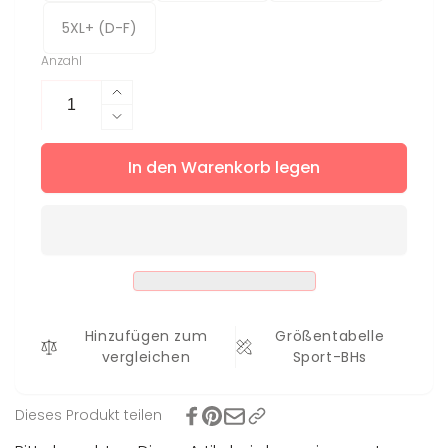
5XL+ (D-F)
Anzahl
Erhöhe
die
Verringere
Menge
die
für
In den Warenkorb legen
Menge
Sport-
für
BH
Sport-
Lola
BH
Lola
Hinzufügen zum
Größentabelle
vergleichen
Sport-BHs
Dieses Produkt teilen