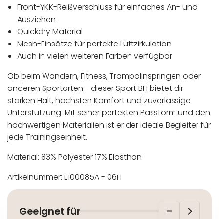
Front-YKK-Reißverschluss für einfaches An- und
Ausziehen
Quickdry Material
Mesh-Einsätze für perfekte Luftzirkulation
Auch in vielen weiteren Farben verfügbar
Ob beim Wandern, Fitness, Trampolinspringen oder
anderen Sportarten - dieser Sport BH bietet dir
starken Halt, höchsten Komfort und zuverlässige
Unterstützung. Mit seiner perfekten Passform und den
hochwertigen Materialien ist er der ideale Begleiter für
jede Trainingseinheit.
Material: 83% Polyester 17% Elasthan
Artikelnummer: E100085A - 06H
In der EU niedergelassener verantwortlicher
Maschinenwäsche bis 30°C
Wirtschaftsakteur:
Nicht bleichen
Geeignet für
Nicht bügeln