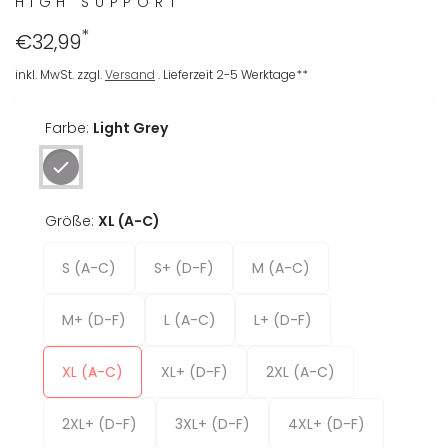
HIGH SUPPORT
*
Regulärer
€32,99
Preis
inkl. MwSt. zzgl.
Versand
. Lieferzeit 2-5 Werktage**
Farbe:
Light Grey
Größe:
XL (A-C)
S (A-C)
S+ (D-F)
M (A-C)
M+ (D-F)
L (A-C)
L+ (D-F)
XL (A-C)
XL+ (D-F)
2XL (A-C)
2XL+ (D-F)
3XL+ (D-F)
4XL+ (D-F)