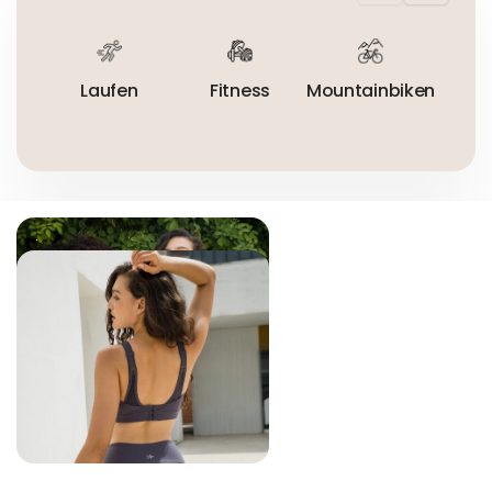
Nicht trocknergeeignet
Laufen
Fitness
Mountainbiken
R