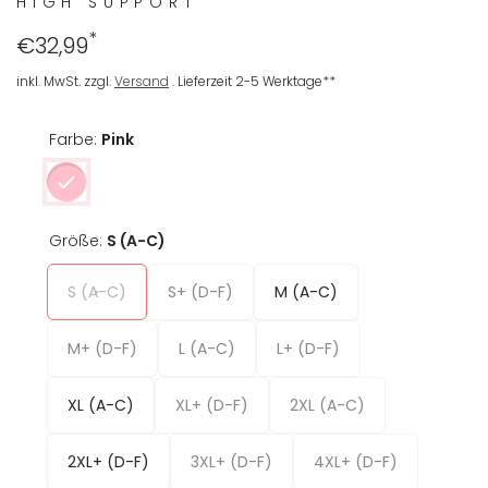
HIGH SUPPORT
*
Regulärer
€32,99
Preis
inkl. MwSt. zzgl.
Versand
. Lieferzeit 2-5 Werktage**
Farbe:
Pink
Größe:
S (A-C)
S (A-C)
S+ (D-F)
M (A-C)
M+ (D-F)
L (A-C)
L+ (D-F)
XL (A-C)
XL+ (D-F)
2XL (A-C)
2XL+ (D-F)
3XL+ (D-F)
4XL+ (D-F)