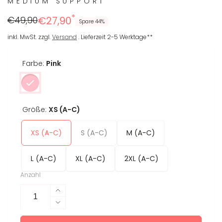
MEDIUM SUPPORT
*
Regulärer
Reduzierter
€49,90
€27,90
Spare 44%
Preis
Preis
inkl. MwSt. zzgl.
Versand
. Lieferzeit 2-5 Werktage**
Farbe:
Pink
Größe:
XS (A-C)
XS (A-C)
S (A-C)
M (A-C)
L (A-C)
XL (A-C)
2XL (A-C)
Anzahl
Erhöhe
die
Verringere
Menge
die