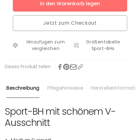
für
In den Warenkorb legen
Menge
Sport-
für
BH
Sport-
Luna
Jetzt zum Checkout
BH
Luna
Hinzufügen zum
Größentabelle
vergleichen
Sport-BHs
Dieses Produkt teilen
Beschreibung
Pflegehinweise
Herstellerinformati
Sport-BH mit schönem V-
Ausschnitt