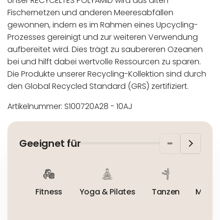
Unser RECYCELTES POLYAMID wird aus alten
Fischernetzen und anderen Meeresabfällen
gewonnen, indem es im Rahmen eines Upcycling-
Prozesses gereinigt und zur weiteren Verwendung
aufbereitet wird. Dies trägt zu saubereren Ozeanen
bei und hilft dabei wertvolle Ressourcen zu sparen.
Die Produkte unserer Recycling-Kollektion sind durch
den Global Recycled Standard (GRS) zertifiziert.
Artikelnummer: S100720A28 - 10AJ
In der EU niedergelassener verantwortlicher
Maschinenwäsche bis 30°C
Wirtschaftsakteur:
Nicht bleichen
Geeignet für
Nicht bügeln
Nicht trocknergeeignet
Fitness
Yoga & Pilates
Tanzen
Mount