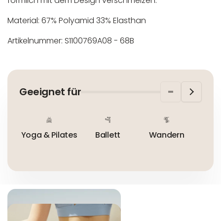
förmlich mit dem Design verschmelzen.
Material: 67% Polyamid 33% Elasthan
Artikelnummer: S1100769A08 - 68B
In der EU niedergelassener verantwortlicher
Maschinenwäsche bis 30°C
Wirtschaftsakteur:
Nicht bleichen
Geeignet für
Nicht bügeln
Nicht trocknergeeignet
Yoga & Pilates
Ballett
Wandern
Im 