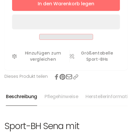
für
In den Warenkorb legen
Menge
Sport-
für
BH
Sport-
Sena
BH
Sena
Hinzufügen zum
Größentabelle
vergleichen
Sport-BHs
Dieses Produkt teilen
Beschreibung
Pflegehinweise
Herstellerinformati
Sport-BH Sena mit