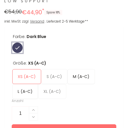
LOW SUPPORT
*
Regulärer
Reduzierter
€54,90
€44,90
Spare 18%
Preis
Preis
inkl. MwSt. zzgl.
Versand
. Lieferzeit 2-5 Werktage**
Farbe:
Dark Blue
Größe:
XS (A-C)
XS (A-C)
S (A-C)
M (A-C)
L (A-C)
XL (A-C)
Anzahl
Erhöhe
die
Verringere
Menge
die