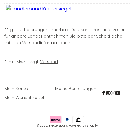
** gilt für Lieferungen innerhalb Deutschlands, Lieferzeiten
für andere Länder entnehmen Sie bitte der Schaltfläche
mit den
Versandinformationen
* inkl. MwSt., zzgl.
Versand
Mein Konto
Meine Bestellungen
Facebook
Pinterest
Instagra
YouTu
Mein Wunschzettel
Zahlungsmethoden
© 2026,
Yvette Sports
Powered by Shopify