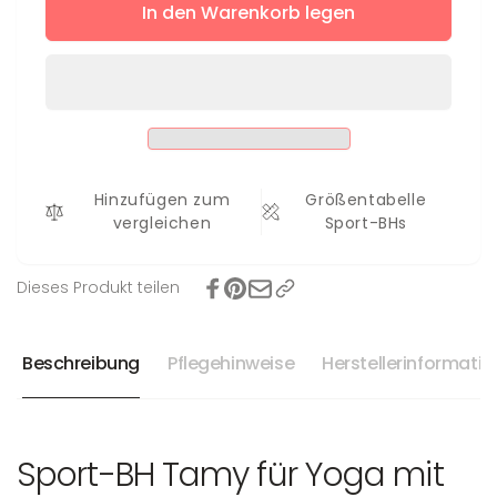
für
In den Warenkorb legen
Menge
Sport-
für
BH
Sport-
Tamy
BH
Tamy
Hinzufügen zum
Größentabelle
vergleichen
Sport-BHs
Dieses Produkt teilen
Beschreibung
Pflegehinweise
Herstellerinformati
Sport-BH Tamy für Yoga mit