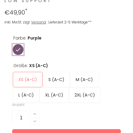
LOW SUPPORT
*
Regulärer
€49,90
Preis
inkl. MwSt. zzgl.
Versand
. Lieferzeit 2-5 Werktage**
Farbe:
Purple
Größe:
XS (A-C)
XS (A-C)
S (A-C)
M (A-C)
L (A-C)
XL (A-C)
2XL (A-C)
Anzahl
Erhöhe
die
Verringere
Menge
die