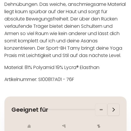
Dehnübungen. Das weiche, anschmiegsame Material
liegt kaum spürbar auf der Haut und sorgt für
absolute Bewegungsfreiheit. Der über den Rücken
verlaufende Träger bietet deinen Schultern und
Armen so viel Raum wie kein anderer und lässt dich
somit komplett auf ich und deine Asanas
konzentrieren. Der Sport-BH Tamy bringt deine Yoga
Praxis mit Leichtigkeit und Stil auf das nächste Level.
Material: 81% Polyamid 19% Lycra® Elasthan
Artikelnummer: S100817A01 - 76F
In der EU niedergelassener verantwortlicher
Maschinenwäsche bis 30°C
Wirtschaftsakteur:
Nicht bleichen
Geeignet für
Nicht bügeln
Nicht trocknergeeignet