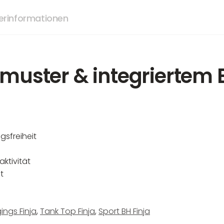
lerinformationen
amuster & integriertem 
sfreiheit
ktivität
t
ings Finja
,
Tank Top Finja
,
Sport BH Finja