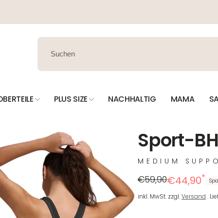
OBERTEILE
PLUS SIZE
NACHHALTIG
MAMA
SA
Sport-BH
MEDIUM SUPP
*
Regulärer
Reduzierter
€59,90
€44,90
Spa
Preis
Preis
inkl. MwSt. zzgl.
Versand
. Li