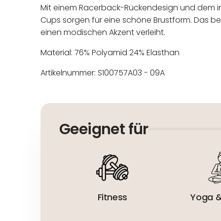
Mit einem Racerback-Rückendesign und dem int
Cups sorgen für eine schöne Brustform. Das be
einen modischen Akzent verleiht.
Material: 76% Polyamid 24% Elasthan
Artikelnummer: S100757A03 - 09A
In der EU niedergelassener
Maschinenwäsche bis 30°C
Nicht bleichen
Geeignet für
Nicht bügeln
Nicht trocknergeeignet
Fitness
Yoga &