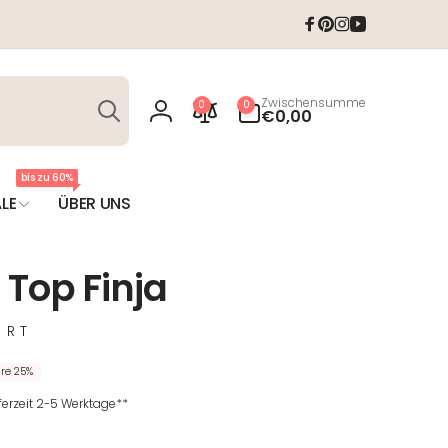
Facebook
Pinterest
Instagram
YouTube
Suchen
0
Zwischensumme
0
0
Artikel
€0,00
Einloggen
bis zu 60%
LE
ÜBER UNS
 Top Finja
ORT
re 25%
eferzeit 2-5 Werktage**