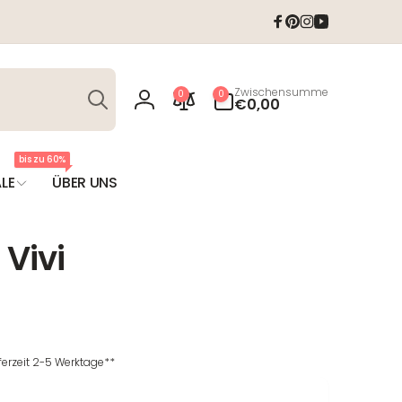
Facebook
Pinterest
Instagram
YouTube
Suchen
0
Zwischensumme
0
0
Artikel
€0,00
Einloggen
bis zu 60%
LE
ÜBER UNS
Vivi
T
eferzeit 2-5 Werktage**