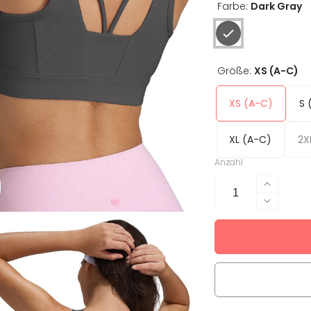
Farbe:
Dark Gray
Größe:
XS (A-C)
XS (A-C)
S 
XL (A-C)
2X
Anzahl
Erhöhe
die
Verring
Menge
die
für
Menge
Sport-
für
BH
Sport-
Vivi
BH
Vivi