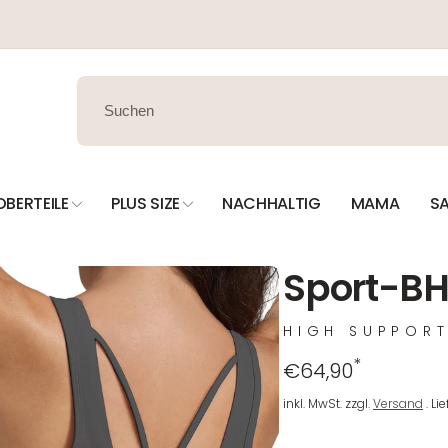
OBERTEILE
PLUS SIZE
NACHHALTIG
MAMA
SA
Sport-BH 
HIGH SUPPOR
*
Regulärer
€64,90
Preis
inkl. MwSt. zzgl.
Versand
. Li