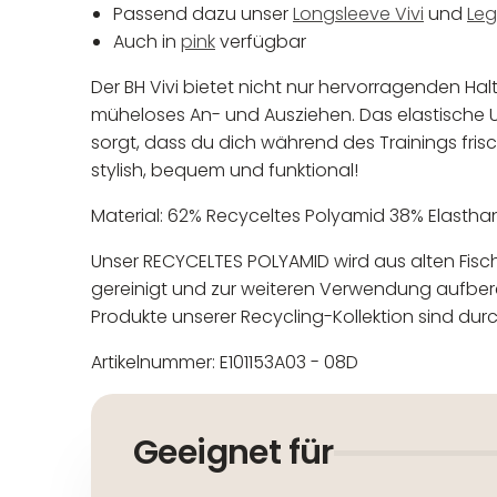
Passend dazu unser
Longsleeve Vivi
und
Leg
Auch in
pink
verfügbar
Der BH Vivi bietet nicht nur hervorragenden Hal
müheloses An- und Ausziehen. Das elastische U
sorgt, dass du dich während des Trainings frisc
stylish, bequem und funktional!
Material: 62% Recyceltes Polyamid 38% Elastha
Unser RECYCELTES POLYAMID wird aus alten Fi
gereinigt und zur weiteren Verwendung aufberei
Produkte unserer Recycling-Kollektion sind durc
Artikelnummer: E101153A03 - 08D
In der EU niedergelassener
Maschinenwäsche bis 30°C
Nicht bleichen
Geeignet für
Nicht bügeln
Nicht trocknergeeignet