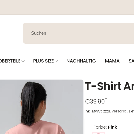
OBERTEILE
PLUS SIZE
NACHHALTIG
MAMA
SA
T-Shirt 
*
Regulärer
€39,90
Preis
inkl. MwSt. zzgl.
Versand
. Li
Farbe:
Pink