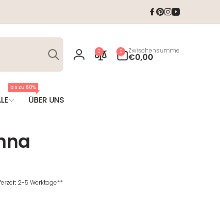
Facebook
Pinterest
Instagram
YouTube
Suchen
0
Zwischensumme
0
0
Artikel
€0,00
Einloggen
bis zu 60%
LE
ÜBER UNS
Anna
eferzeit 2-5 Werktage**