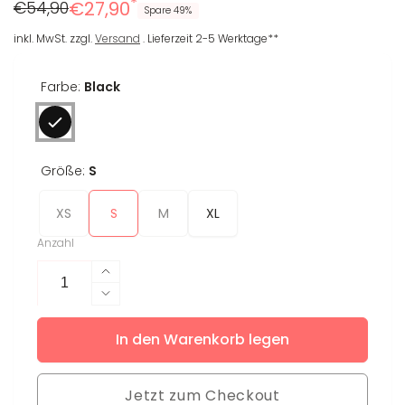
*
Regulärer
Reduzierter
€54,90
€27,90
Spare 49%
Preis
Preis
inkl. MwSt. zzgl.
Versand
. Lieferzeit 2-5 Werktage**
Farbe:
Black
Größe:
S
XS
S
M
XL
Anzahl
Erhöhe
die
Verringere
Menge
die
für
In den Warenkorb legen
Menge
T-
für
Shirt
T-
Chrissi
Jetzt zum Checkout
Shirt