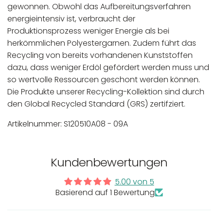
gewonnen. Obwohl das Aufbereitungsverfahren
energieintensiv ist, verbraucht der
Produktionsprozess weniger Energie als bei
herkömmlichen Polyestergarnen. Zudem führt das
Recycling von bereits vorhandenen Kunststoffen
dazu, dass weniger Erdöl gefördert werden muss und
so wertvolle Ressourcen geschont werden können.
Die Produkte unserer Recycling-Kollektion sind durch
den Global Recycled Standard (GRS) zertifziert.
Artikelnummer: S120510A08 - 09A
In der EU niedergelassener verantwortlicher
Maschinenwäsche bis 30°C
Kundenbewertungen
Wirtschaftsakteur:
Nicht bleichen
Nicht bügeln
5.00 von 5
Nicht trocknergeeignet
Basierend auf 1 Bewertung