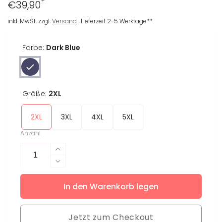
*
Regulärer
€39,90
Preis
inkl. MwSt. zzgl.
Versand
. Lieferzeit 2-5 Werktage**
Farbe:
Dark Blue
Größe:
2XL
2XL
3XL
4XL
5XL
Anzahl
Erhöhe
die
Verringere
Menge
die
für
In den Warenkorb legen
Menge
T-
für
Shirt
T-
Dori
Jetzt zum Checkout
Shirt