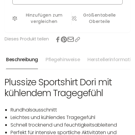
+
Dori
Darkblue
+
Hinzufügen zum
Größentabelle
Darkblue
vergleichen
Oberteile
Dieses Produkt teilen
Beschreibung
Pflegehinweise
Herstellerinformati
Plussize Sportshirt Dori mit
kühlendem Tragegefühl
Rundhalsausschnitt
Leichtes und kühlendes Tragegefühl
Schnell trocknend und feuchtigkeitsableitend
Perfekt für intensive sportliche Aktivitäten und