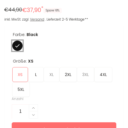
*
Regulärer
Reduzierter
€44,90
€37,90
Spare 16%
Preis
Preis
inkl. MwSt. zzgl.
Versand
. Lieferzeit 2-5 Werktage**
Farbe:
Black
Größe:
XS
XS
L
XL
2XL
3XL
4XL
5XL
Anzahl
Erhöhe
die
Verringere
Menge
die