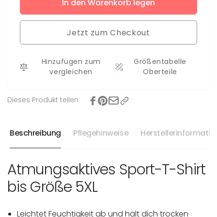
für
In den Warenkorb legen
Menge
T-
für
Shirt
T-
Edda
Jetzt zum Checkout
Shirt
bis
Edda
5XL
bis
Hinzufügen zum
Größentabelle
5XL
vergleichen
Oberteile
Dieses Produkt teilen
Beschreibung
Pflegehinweise
Herstellerinformati
Atmungsaktives Sport-T-Shirt
bis Größe 5XL
Leichtet Feuchtigkeit ab und hält dich trocken