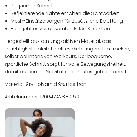
Bequemer Schnitt
Reflektierende Nähte erhöhen die Sichtbarkeit
Mesh-Einsätze sorgen für zusätzliche Belüftung
Hier geht es zur gesamten
Edda Kollektion
Hergestellt aus atmungsaktiven Material, das
Feuchtigkeit ableitet, hält es dich angenehm trocken,
selbst bei intensiven Workouts. Der bequeme,
sportliche Schnitt sorgt für volle Bewegungsfreiheit,
damit du bei der Aktivität dein Bestes geben kannst.
Material: 91% Polyamid 9% Elasthan
Artikelnummer: 120647A28 - 05D
In der EU niedergelassener verantwortlicher
Maschinenwäsche bis 30°C
Wirtschaftsakteur:
Nicht bleichen
Nicht bügeln
Nicht trocknergeeignet