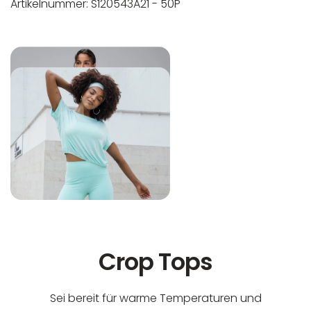
Artikelnummer: S120543A21 - 50P
In der EU niedergelassener verantwortlicher
Maschinenwäsche bis 30°C
Wirtschaftsakteur:
Nicht bleichen
Nicht bügeln
Nicht trocknergeeignet
Crop Tops
Sei bereit für warme Temperaturen und