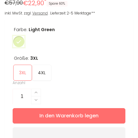
*
Regulärer
Reduzierter
€57,90
€22,90
Spare 60%
Preis
Preis
inkl. MwSt. zzgl.
Versand
. Lieferzeit 2-5 Werktage**
Farbe:
Light Green
Größe:
3XL
3XL
4XL
Anzahl
Erhöhe
die
Verringere
Menge
die
für
In den Warenkorb legen
Menge
T-
für
Shirt
T-
Joelle
Shirt