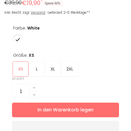
*
Regulärer
Reduzierter
€39,90
€19,90
Spare 50%
Preis
Preis
inkl. MwSt. zzgl.
Versand
. Lieferzeit 2-5 Werktage**
Farbe:
White
Größe:
XS
XS
L
XL
2XL
Anzahl
Erhöhe
die
Verringere
Menge
die
für
In den Warenkorb legen
Menge
T-
für
Shirt
T-
Katja
Shirt