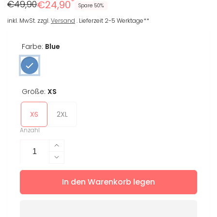
*
Regulärer
Reduzierter
€49,90
€24,90
Spare 50%
Preis
Preis
inkl. MwSt. zzgl.
Versand
. Lieferzeit 2-5 Werktage**
Farbe:
Blue
Größe:
XS
XS
2XL
Anzahl
Erhöhe
die
Verringere
Menge
die
für
In den Warenkorb legen
Menge
T-
für
Shirt
T-
Pina
Shirt