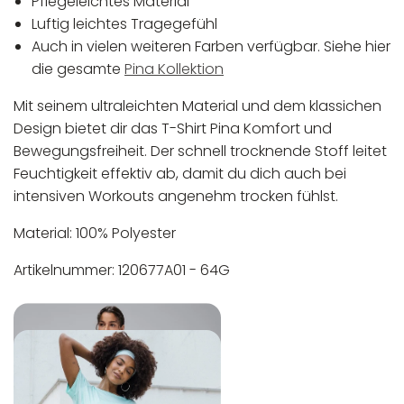
Pflegeleichtes Material
Luftig leichtes Tragegefühl
Auch in vielen weiteren Farben verfügbar. Siehe hier
die gesamte
Pina Kollektion
Mit seinem ultraleichten Material und dem klassichen
Design bietet dir das T-Shirt Pina Komfort und
Bewegungsfreiheit. Der schnell trocknende Stoff leitet
Feuchtigkeit effektiv ab, damit du dich auch bei
intensiven Workouts angenehm trocken fühlst.
Material: 100% Polyester
Artikelnummer: 120677A01 - 64G
In der EU niedergelassener verantwortlicher
Maschinenwäsche bis 30°C
Wirtschaftsakteur:
Nicht bleichen
Nicht bügeln
Nicht trocknergeeignet