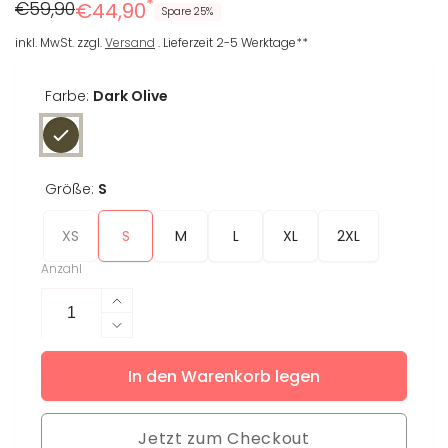
*
Regulärer
Reduzierter
€59,90
€44,90
Spare 25%
Preis
Preis
inkl. MwSt. zzgl.
Versand
. Lieferzeit 2-5 Werktage**
Farbe:
Dark Olive
Größe:
S
XS
S
M
L
XL
2XL
Anzahl
Erhöhe
die
Verringere
Menge
die
für
In den Warenkorb legen
Menge
T-
für
Shirt
T-
Sila
Jetzt zum Checkout
Shirt