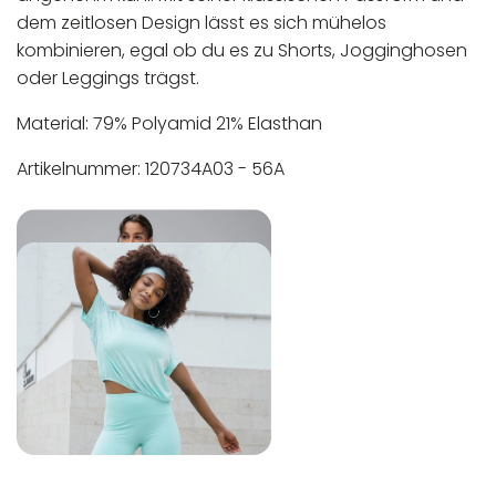
dem zeitlosen Design lässt es sich mühelos
kombinieren, egal ob du es zu Shorts, Jogginghosen
oder Leggings trägst.
Material: 79% Polyamid 21% Elasthan
Artikelnummer: 120734A03 - 56A
In der EU niedergelassener verantwortlicher
Maschinenwäsche bis 30°C
Wirtschaftsakteur:
Nicht bleichen
Nicht bügeln
Nicht trocknergeeignet