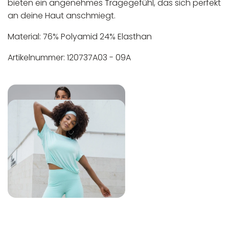
bieten ein angenehmes Tragegefühl, das sich perfekt
an deine Haut anschmiegt.
Material: 76% Polyamid 24% Elasthan
Artikelnummer: 120737A03 - 09A
In der EU niedergelassener verantwortlicher
Maschinenwäsche bis 30°C
Wirtschaftsakteur:
Nicht bleichen
Nicht bügeln
Nicht trocknergeeignet