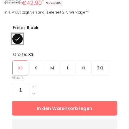
*
Regulärer
Reduzierter
€59,90
€42,90
Spare 28%
Preis
Preis
inkl. MwSt. zzgl.
Versand
. Lieferzeit 2-5 Werktage**
Farbe:
Black
Größe:
XS
XS
S
M
L
XL
2XL
Anzahl
Erhöhe
die
Verringere
Menge
die
für
In den Warenkorb legen
Menge
Tank
für
Top
Tank
Finja
Top