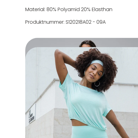
Material: 80% Polyamid 20% Elasthan
Produktnummer:
S120218A02 - 09A
In der EU niedergelassener
Maschinenwäsche bis 30°C
Nicht bleichen
Nicht bügeln
Nicht trocknergeeignet