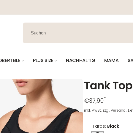
OBERTEILE
PLUS SIZE
NACHHALTIG
MAMA
SA
Tank Top
*
Regulärer
€37,90
Preis
inkl. MwSt. zzgl.
Versand
. Li
Farbe:
Black