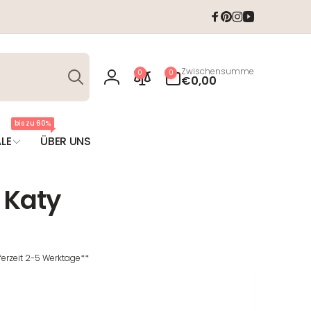
Facebook
Pinterest
Instagram
YouTube
Suchen
0
Zwischensumme
0
0
Artikel
€0,00
Einloggen
bis zu 60%
LE
ÜBER UNS
 Katy
eferzeit 2-5 Werktage**