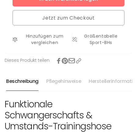
Umstands-
für
Sporthose
Umstands-
Mama
Jetzt zum Checkout
Sporthose
Mama
Hinzufügen zum
Größentabelle
vergleichen
Sport-BHs
Dieses Produkt teilen
Beschreibung
Pflegehinweise
Herstellerinformati
Funktionale
Schwangerschafts &
Umstands-Trainingshose