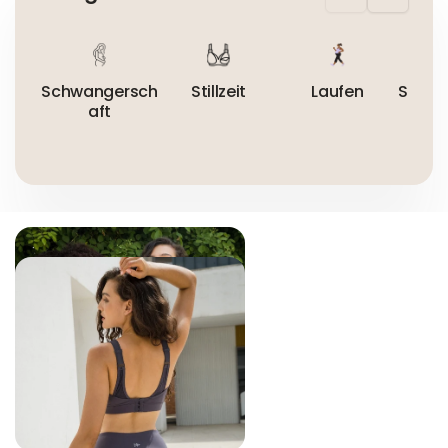
Nicht bügeln
Nicht trocknergeeignet
Schwangersch
Stillzeit
Laufen
Schwa
aft
a
gym