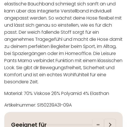
elastische Bauchband schmiegt sich sanft an und
kann über das integrierte Verstellband individuell
angepasst werden. So wächst deine Hose flexibel mit
und lässt sich genau so einstellen, wie es für dich
passt. Der weich fallende Stoff sorgt für ein
angenehmes Tragegefühl und macht die Hose damit
zu deinem perfekten Begleiter beim Sport, im Alltag,
bei Spaziergängen oder im Homeoffice. Die Leisure
Pants Mama verbindet Funktion mit einem klassischen
Look. Sie gibt dir Bewegungsfreiheit, Sicherheit und
Komfort und ist ein echtes Wohlfühlteil für eine
besondere Zeit.
Material: 70% Viskose 26% Polyamid 4% Elasthan
Artikelnummer: S150239A31-09A
In der EU niedergelassener verantwortlicher
Maschinenwäsche bis 30°C
Wirtschaftsakteur:
Nicht bleichen
Geeignet für