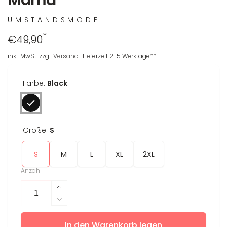
UMSTANDSMODE
*
Regulärer
€49,90
Preis
inkl. MwSt. zzgl.
Versand
. Lieferzeit 2-5 Werktage**
Farbe:
Black
Größe:
S
S
M
L
XL
2XL
Anzahl
Erhöhe
die
Verringere
Menge
die
für
In den Warenkorb legen
Menge