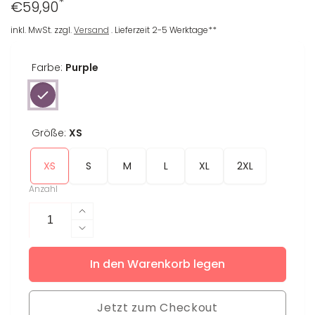
*
Regulärer
€59,90
Preis
inkl. MwSt. zzgl.
Versand
. Lieferzeit 2-5 Werktage**
Farbe:
Purple
Größe:
XS
XS
S
M
L
XL
2XL
Anzahl
Erhöhe
die
Verringere
Menge
die
für
In den Warenkorb legen
Menge
Leggings
für
Charly
Leggings
Jetzt zum Checkout
Charly