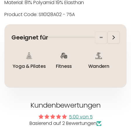
Material:
81% Polyamid 19% Elasthan
Product Code:
S110128A02 - 75A
In der EU niedergelassener verantwortlicher
Maschinenwäsche bis 30°C
Wirtschaftsakteur:
Nicht bleichen
Geeignet für
Nicht bügeln
Nicht trocknergeeignet
Yoga & Pilates
Fitness
Wandern
Ta
Kundenbewertungen
5.00 von 5
Basierend auf 2 Bewertungen