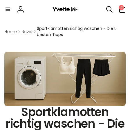
Direkt
0
zum
0
Artikel
Inhalt
Einloggen
Sportklamotten richtig waschen - Die 5
Home
News
besten Tipps
Sportklamotten
richtig waschen - Die