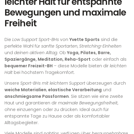
leichter Halt für entspannte
r
r
Bewegungen und maximale
e
P
i
r
Freiheit
s
e
i
s
Die
Low Support Sport-BHs
von
Yvette Sports
sind die
perfekte Wahl für
sanfte Sportarten
,
Stretching-Einheiten
und
deinen aktiven Alltag
. Ob
Yoga, Pilates, Barre,
Spaziergänge, Meditation, Reha-Sport
oder einfach als
bequemer Freizeit-BH
– diese Modelle bieten dir
leichten
Halt
bei höchstem Tragekomfort.
Unsere
Sport-BHs mit leichtem Support
überzeugen durch
weiche Materialien
,
elastische Verarbeitung
und
anschmiegsame Passformen
. Sie sitzen wie eine zweite
Haut und garantieren dir
maximale Bewegungsfreiheit
,
ohne einzuengen oder zu drücken. Ideal auch für
entspannte Tage zu Hause oder als komfortabler
Alltagsbegleiter.
Viele Modelle sind
nahtlos
, verfügen über
herausnehmbare