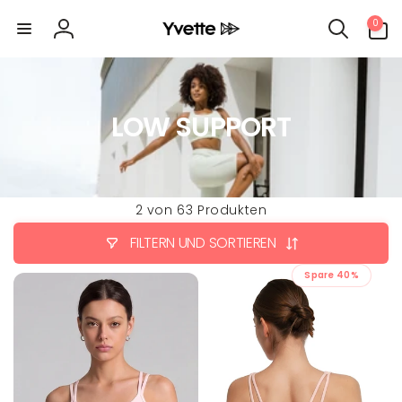
Direkt
0
zum
0
Artikel
Inhalt
Einloggen
LOW SUPPORT
2 von 63 Produkten
FILTERN UND SORTIEREN
Spare 40%