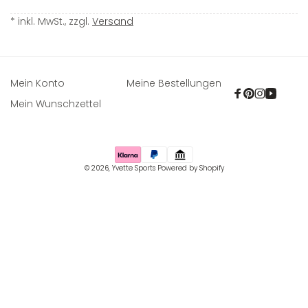
* inkl. MwSt., zzgl.
Versand
Mein Konto
Meine Bestellungen
Facebook
Pinterest
Instagra
YouTu
Mein Wunschzettel
Zahlungsmethoden
© 2026,
Yvette Sports
Powered by Shopify