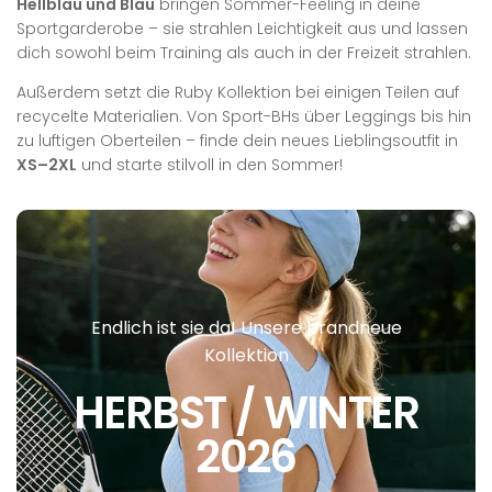
s
e
Hellblau und Blau
bringen Sommer-Feeling in deine
s
i
Sportgarderobe – sie strahlen Leichtigkeit aus und lassen
s
dich sowohl beim Training als auch in der Freizeit strahlen.
Außerdem setzt die Ruby Kollektion bei einigen Teilen auf
recycelte Materialien. Von Sport-BHs über Leggings bis hin
zu luftigen Oberteilen – finde dein neues Lieblingsoutfit in
XS–2XL
und starte stilvoll in den Sommer!
Endlich ist sie da! Unsere brandneue
Kollektion
HERBST / WINTER
2026