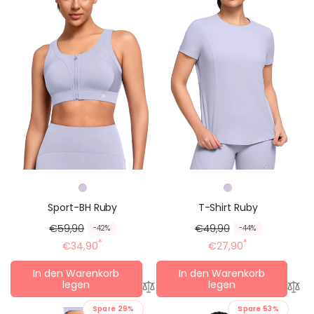
Sport-BH Ruby
T-Shirt Ruby
R
R
€59,90
R
R
€49,90
-42%
-44%
e
e
*
e
e
*
€34,90
€27,90
g
d
g
d
In den Warenkorb
In den Warenkorb
u
u
u
u
legen
legen
l
z
l
z
ä
i
ä
i
Spare 29%
Spare 53%