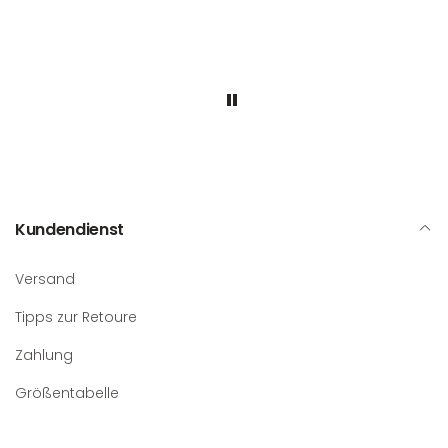
, weil
Immer wieder gerne.
G
eit
wic
kenn
Kundendienst
Versand
Tipps zur Retoure
Zahlung
Größentabelle