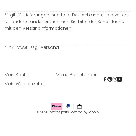
** gilt für Lieferungen innerhalb Deutschlands, Lieferzeiten
für andere Länder entnehmen Sie bitte der Schaltfläche
mit den
Versandinformationen
* inkl. MwSt., zzgl.
Versand
Mein Konto
Meine Bestellungen
Facebook
Pinterest
Instagra
YouTu
Mein Wunschzettel
Zahlungsmethoden
© 2026,
Yvette Sports
Powered by Shopify