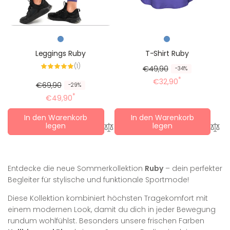
Leggings Ruby
T-Shirt Ruby
1
(1)
R
R
€49,90
-34%
Alle
Bewertungen
e
e
*
€32,90
R
R
€69,90
-29%
g
d
e
e
*
€49,90
u
u
g
d
l
z
In den Warenkorb
In den Warenkorb
u
u
ä
i
legen
legen
l
z
r
e
ä
i
e
r
r
e
r
t
e
r
Entdecke die neue Sommerkollektion
Ruby
– dein perfekter
P
e
r
t
Begleiter für stylische und funktionale Sportmode!
r
r
P
e
e
P
r
r
Diese Kollektion kombiniert höchsten Tragekomfort mit
i
r
e
P
einem modernen Look, damit du dich in jeder Bewegung
s
e
i
r
rundum wohlfühlst. Besonders unsere frischen Farben
i