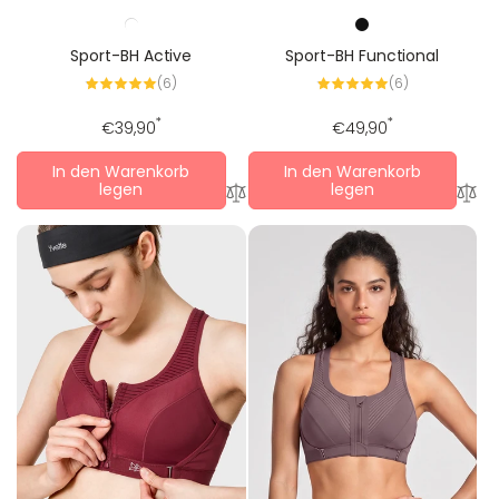
Sport-BH Active
Sport-BH Functional
6
6
(6)
(6)
Alle
Alle
Bewertungen
Bewertungen
Regulärer
*
Regulärer
*
€39,90
€49,90
Preis
Preis
In den Warenkorb
In den Warenkorb
legen
legen