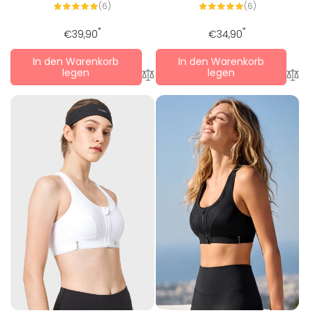
6
6
(6)
(6)
Alle
Alle
Bewertungen
Bewertungen
Regulärer
*
Regulärer
*
€39,90
€34,90
Preis
Preis
In den Warenkorb
In den Warenkorb
legen
legen