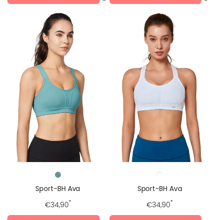
Sport-BH Ava
Sport-BH Ava
Regulärer
*
Regulärer
*
€34,90
€34,90
Preis
Preis