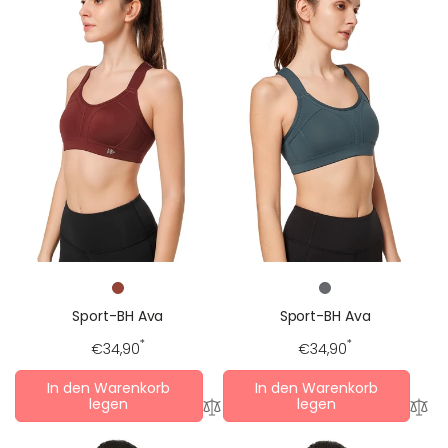
Sport-BH Ava
Sport-BH Ava
Regulärer
*
Regulärer
*
€34,90
€34,90
Preis
Preis
In den Warenkorb
In den Warenkorb
legen
legen