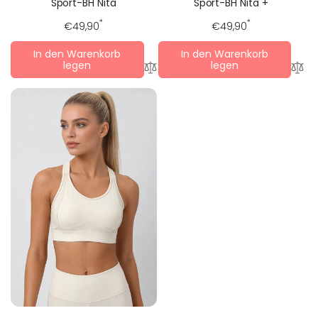
Sport-BH Nita
Sport-BH Nita +
Regulärer
*
Regulärer
*
€49,90
€49,90
Preis
Preis
In den Warenkorb
In den Warenkorb
legen
legen