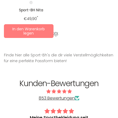
Sport-BH Nita
Regulärer
*
€49,90
Preis
In den Warenkorb
legen
Finde hier alle Sport-Bh's die dir viele Verstellmöglichkeiten
für eine perfekte Passform bieten!
Kunden-Bewertungen
853 Bewertungen
ll-BH
Meine Sportbekleidung seit
Be