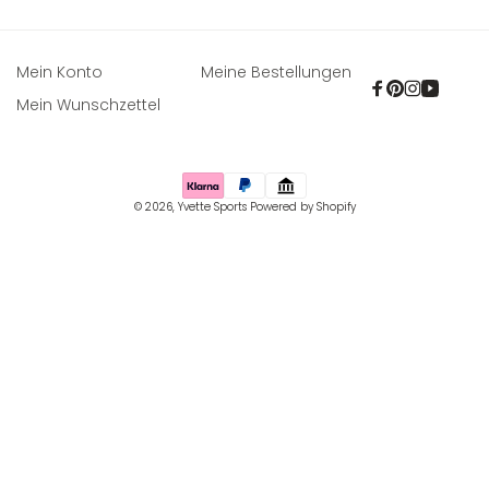
Mein Konto
Meine Bestellungen
Facebook
Pinterest
Instagra
YouTu
Mein Wunschzettel
Zahlungsmethoden
© 2026,
Yvette Sports
Powered by Shopify