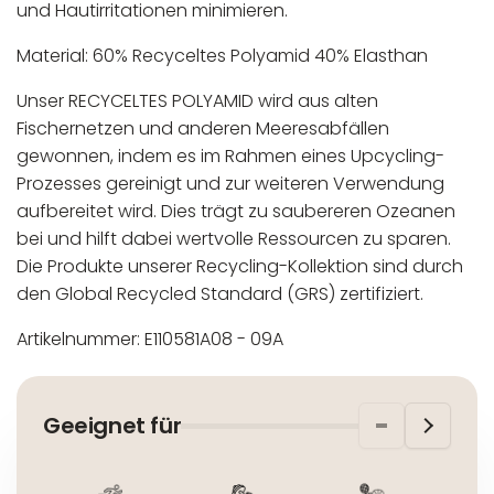
und Hautirritationen minimieren.
Material: 60% Recyceltes Polyamid 40% Elasthan
Unser RECYCELTES POLYAMID wird aus alten
Fischernetzen und anderen Meeresabfällen
gewonnen, indem es im Rahmen eines Upcycling-
Prozesses gereinigt und zur weiteren Verwendung
aufbereitet wird. Dies trägt zu saubereren Ozeanen
bei und hilft dabei wertvolle Ressourcen zu sparen.
Die Produkte unserer Recycling-Kollektion sind durch
den Global Recycled Standard (GRS) zertifiziert.
Artikelnummer: E110581A08 - 09A
In der EU niedergelassener verantwortlicher
Maschinenwäsche bis 30°C
Wirtschaftsakteur:
Nicht bleichen
Geeignet für
Nicht bügeln
Nicht trocknergeeignet