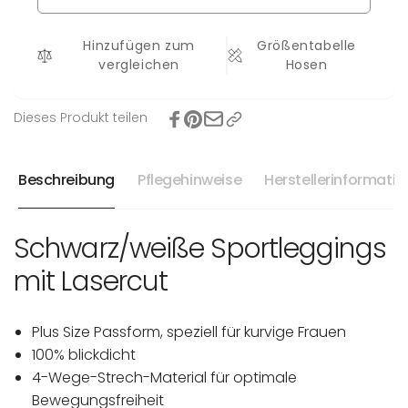
-4XL
L
-4XL
Hinzufügen zum
Größentabelle
vergleichen
Hosen
Dieses Produkt teilen
Beschreibung
Pflegehinweise
Herstellerinformati
Schwarz/weiße Sportleggings
mit Lasercut
Plus Size Passform, speziell für kurvige Frauen
100% blickdicht
4-Wege-Strech-Material für optimale
Bewegungsfreiheit