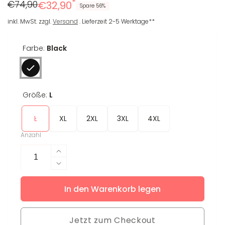
*
Regulärer
Reduzierter
€74,90
€32,90
Spare 56%
Preis
Preis
inkl. MwSt. zzgl.
Versand
. Lieferzeit 2-5 Werktage**
Farbe:
Black
Größe:
L
L
XL
2XL
3XL
4XL
Anzahl
Erhöhe
die
Verringere
Menge
die
für
In den Warenkorb legen
Menge
Leggings
für
Donna
Leggings
L
Jetzt zum Checkout
Donna