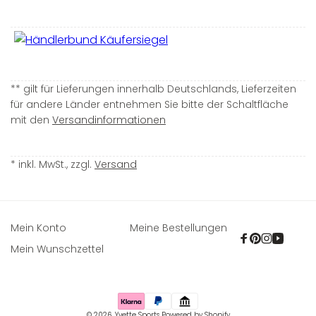
** gilt für Lieferungen innerhalb Deutschlands, Lieferzeiten
für andere Länder entnehmen Sie bitte der Schaltfläche
mit den
Versandinformationen
* inkl. MwSt., zzgl.
Versand
Mein Konto
Meine Bestellungen
Facebook
Pinterest
Instagra
YouTu
Mein Wunschzettel
Zahlungsmethoden
© 2026,
Yvette Sports
Powered by Shopify