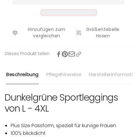
-
L
4XL
-
4XL
Hinzufügen zum
Größentabelle
vergleichen
Hosen
Dieses Produkt teilen
Beschreibung
Pflegehinweise
Herstellerinformati
Dunkelgrüne Sportleggings
von L - 4XL
Plus Size Passform, speziell für kurvige Frauen
100% blickdicht