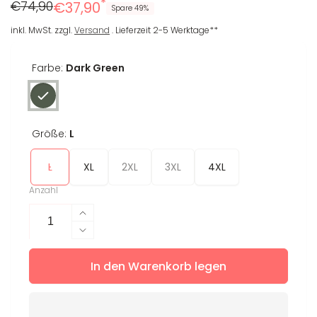
*
Regulärer
Reduzierter
€74,90
€37,90
Spare 49%
Preis
Preis
inkl. MwSt. zzgl.
Versand
. Lieferzeit 2-5 Werktage**
Farbe:
Dark Green
Größe:
L
L
XL
2XL
3XL
4XL
Anzahl
Erhöhe
die
Verringere
Menge
die
für
In den Warenkorb legen
Menge
Leggings
für
Donna
Leggings
L
Donna