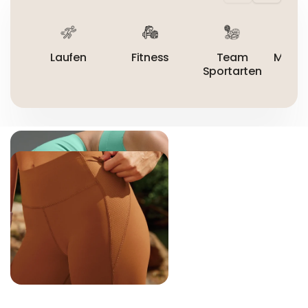
Nicht trocknergeeignet
Laufen
Fitness
Team
Mount
Sportarten