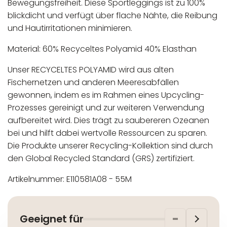
Bewegungsfreiheit. Diese Sportleggings ist zu 100%
blickdicht und verfügt über flache Nähte, die Reibung
und Hautirritationen minimieren.
Material: 60% Recyceltes Polyamid 40% Elasthan
Unser RECYCELTES POLYAMID wird aus alten
Fischernetzen und anderen Meeresabfällen
gewonnen, indem es im Rahmen eines Upcycling-
Prozesses gereinigt und zur weiteren Verwendung
aufbereitet wird. Dies trägt zu saubereren Ozeanen
bei und hilft dabei wertvolle Ressourcen zu sparen.
Die Produkte unserer Recycling-Kollektion sind durch
den Global Recycled Standard (GRS) zertifiziert.
Artikelnummer: E110581A08 - 55M
In der EU niedergelassener verantwortlicher
Maschinenwäsche bis 30°C
Wirtschaftsakteur:
Nicht bleichen
Geeignet für
Nicht bügeln