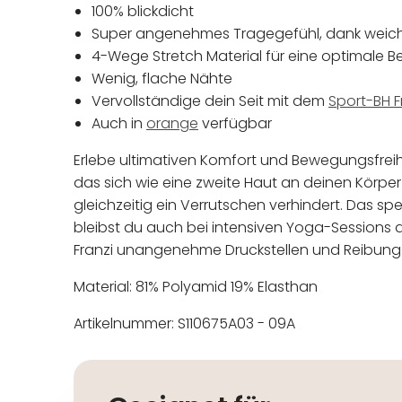
100% blickdicht
Super angenehmes Tragegefühl, dank wei
4-Wege Stretch Material für eine optimale 
Wenig, flache Nähte
Vervollständige dein Seit mit dem
Sport-BH F
Auch in
orange
verfügbar
Erlebe ultimativen Komfort und Bewegungsfreihei
das sich wie eine zweite Haut an deinen Körper
gleichzeitig ein Verrutschen verhindert. Das spe
bleibst du auch bei intensiven Yoga-Sessions
Franzi unangenehme Druckstellen und Reibung. S
Material: 81% Polyamid 19% Elasthan
Artikelnummer: S110675A03 - 09A
In der EU niedergelassener
Maschinenwäsche bis 30°C
Nicht bleichen
Nicht bügeln