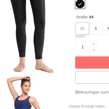
Größe:
XS
XS
S
Anzahl
Erhöhe
die
Verring
Menge
die
für
Menge
Legging
für
Franzi
Legging
Franzi
Hinzufügen zum
Dieses Produkt teilen