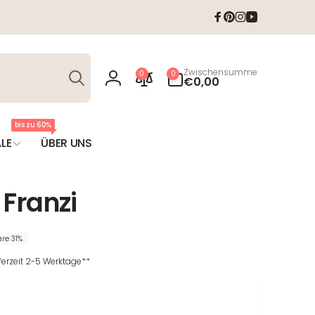
Facebook
Pinterest
Instagram
YouTube
Suchen
0
Zwischensumme
0
0
Artikel
€0,00
Einloggen
bis zu 60%
LE
ÜBER UNS
Franzi
re 31%
eferzeit 2-5 Werktage**