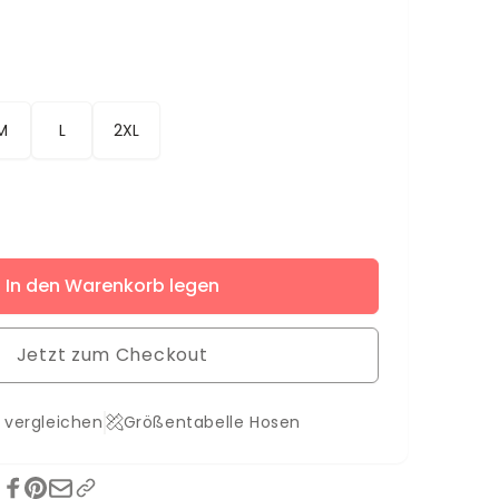
M
L
2XL
ere
In den Warenkorb legen
s
s
Jetzt zum Checkout
 vergleichen
Größentabelle Hosen