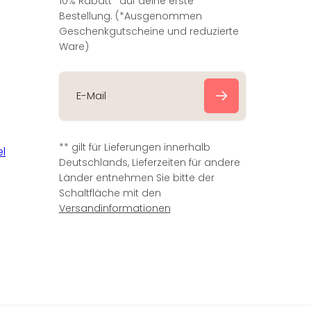
10% Rabatt* auf deine erste
Bestellung. (*Ausgenommen
Geschenkgutscheine und reduzierte
Ware)
E
-
** gilt für Lieferungen innerhalb
M
Deutschlands, Lieferzeiten für andere
a
Länder entnehmen Sie bitte der
i
Schaltfläche mit den
l
Versandinformationen