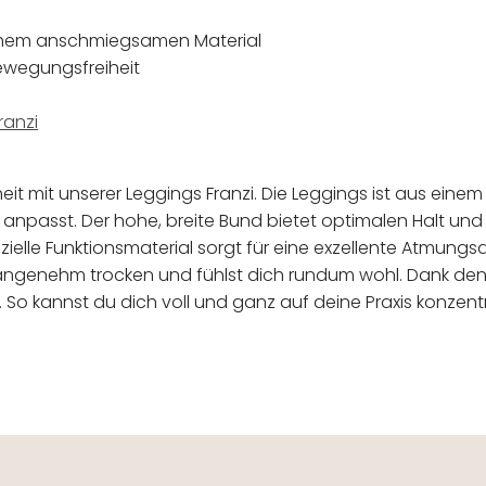
chem anschmiegsamen Material
Bewegungsfreiheit
ranzi
t mit unserer Leggings Franzi. Die Leggings ist aus einem 
 anpasst. Der hohe, breite Bund bietet optimalen Halt und
zielle Funktionsmaterial sorgt für eine exzellente Atmungsak
 angenehm trocken und fühlst dich rundum wohl. Dank de
o kannst du dich voll und ganz auf deine Praxis konzentr
 verantwortlicher Wirtschaftsakt