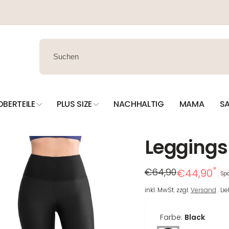
OBERTEILE
PLUS SIZE
NACHHALTIG
MAMA
SA
Leggings 
*
Regulärer
Reduzierter
€64,90
€44,90
Spa
Preis
Preis
inkl. MwSt. zzgl.
Versand
. Li
Farbe:
Black