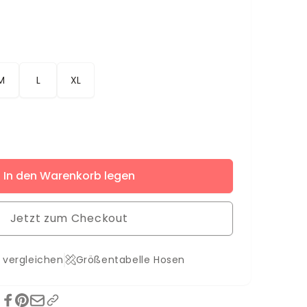
M
L
XL
ere
In den Warenkorb legen
Jetzt zum Checkout
 vergleichen
Größentabelle Hosen