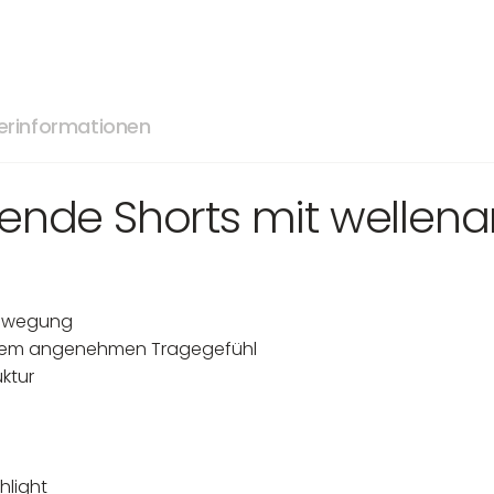
lerinformationen
nende Shorts mit wellen
 Bewegung
 einem angenehmen Tragegefühl
ktur
hlight