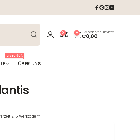
Facebook
Pinterest
Instagram
YouTube
Suchen
0
Zwischensumme
0
0
Artikel
€0,00
Einloggen
bis zu 60%
LE
ÜBER UNS
lantis
eferzeit 2-5 Werktage**