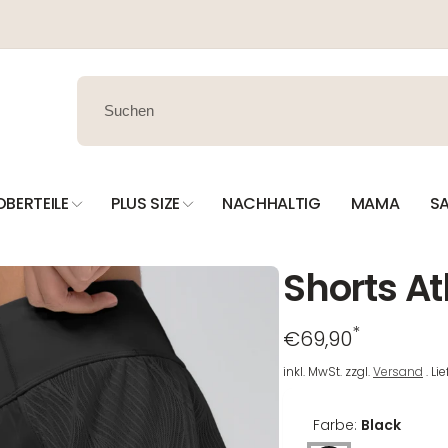
OBERTEILE
PLUS SIZE
NACHHALTIG
MAMA
SA
Shorts At
*
Regulärer
€69,90
Preis
inkl. MwSt. zzgl.
Versand
. Li
Farbe:
Black