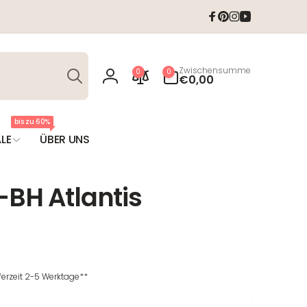
Facebook
Pinterest
Instagram
YouTube
Suchen
0
Zwischensumme
0
0
Artikel
€0,00
Einloggen
bis zu 60%
LE
ÜBER UNS
-BH Atlantis
T
eferzeit 2-5 Werktage**