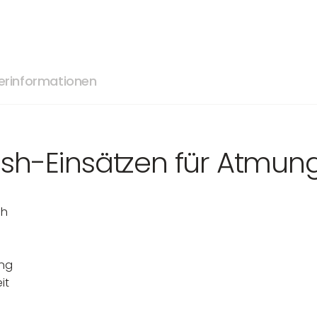
lerinformationen
sh-Einsätzen für Atmung
ch
ung
it