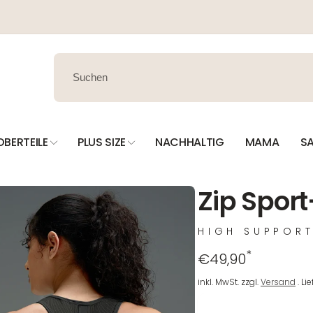
OBERTEILE
PLUS SIZE
NACHHALTIG
MAMA
SA
Zip Sport
HIGH SUPPOR
*
Regulärer
€49,90
Preis
inkl. MwSt. zzgl.
Versand
. Li