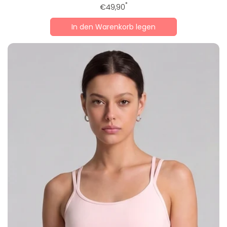
Regulärer
*
€49,90
Preis
In den Warenkorb legen