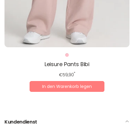
Leisure Pants Bibi
Regulärer
*
€59,90
Preis
In den Warenkorb legen
Kundendienst