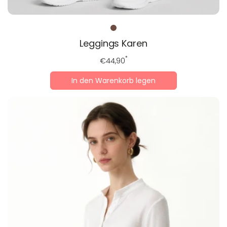
Leggings Karen
Regulärer
*
€44,90
Preis
In den Warenkorb legen