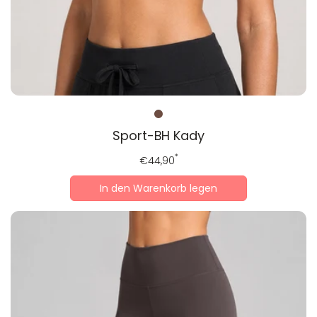
Sport-BH Kady
Regulärer
*
€44,90
Preis
In den Warenkorb legen