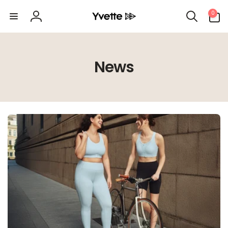
Direkt
0
zum
0
Artikel
Inhalt
Einloggen
News