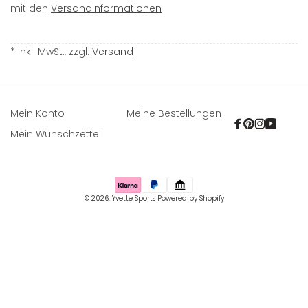
mit den
Versandinformationen
* inkl. MwSt., zzgl.
Versand
Mein Konto
Meine Bestellungen
Facebook
Pinterest
Instagra
YouTu
Mein Wunschzettel
Zahlungsmethoden
© 2026,
Yvette Sports
Powered by Shopify