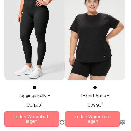
Leggings Kelly +
T-Shirt Anna +
Regulärer
*
Regulärer
*
€54,90
€39,90
Preis
Preis
In den Warenkorb
In den Warenkorb
legen
legen