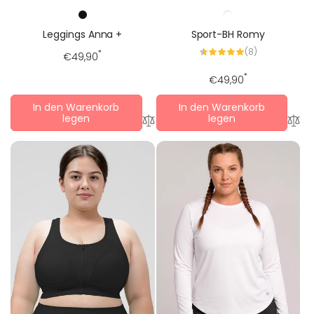
Leggings Anna +
Sport-BH Romy
8
(8)
Regulärer
*
€49,90
Alle
Bewertungen
Preis
Regulärer
*
€49,90
Preis
In den Warenkorb
In den Warenkorb
legen
legen