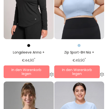
Longsleeve Anna +
Zip Sport-BH Nia +
Regulärer
*
Regulärer
*
€44,90
€49,90
Preis
Preis
In den Warenkorb
In den Warenkorb
legen
legen