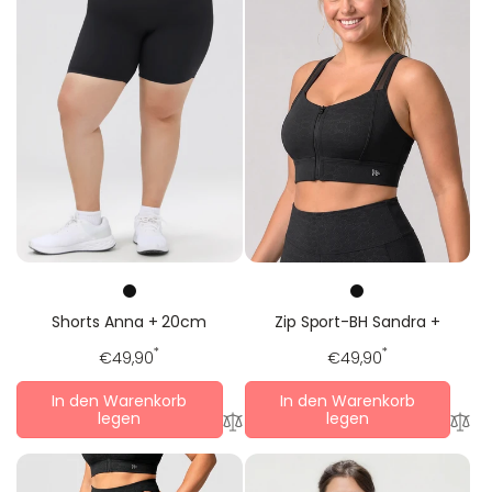
Shorts Anna + 20cm
Zip Sport-BH Sandra +
Regulärer
*
Regulärer
*
€49,90
€49,90
Preis
Preis
In den Warenkorb
In den Warenkorb
legen
legen