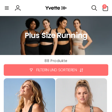
Direkt
0
zum
0
Artikel
Inhalt
Einloggen
Plus Size Running
88 Produkte
FILTERN UND SORTIEREN