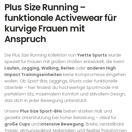
Plus Size Running –
funktionale Activewear für
kurvige Frauen mit
Anspruch
Die
Plus Size Running Kollektion
von
Yvette Sports
wurde
speziell für Frauen mit
großen Größen
entwickelt, die beim
Laufen, Jogging, Walking, Reiten
oder
anderen High
Impact Trainingseinheiten
keine Kompromisse eingehen
wollen. Ob
Sport-BHs
,
Leggings
,
Shorts
oder
funktionelle
Oberteile
– hier findest du hochwertige Sportmode mit
perfektem Sitz, maximalem Komfort und stilvollem Design,
das dich in jeder Bewegung unterstützt.
Unsere
Plus Size Sport-BHs
bieten starken Halt und
gezielte Unterstützung bei hoher Belastung – ideal für
große Cups
und
intensive Bewegung
. Breite, verstellbare
Träger, atmungsaktive Materialien und flexible Passformen