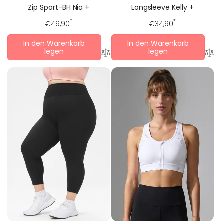
Longsleeve Kelly +
Zip Sport-BH Nia +
Regulärer
*
Regulärer
*
€34,90
€49,90
Preis
Preis
In den Warenkorb
In den Warenkorb
legen
legen