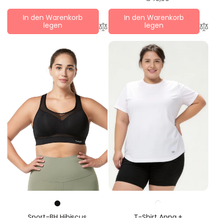
Preis
In den Warenkorb
In den Warenkorb
legen
legen
T-Shirt Anna +
Sport-BH Hibiscus