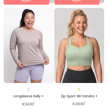
legen
legen
Zip Sport-BH Sandra +
Longsleeve Kelly +
Regulärer
*
Regulärer
*
€49,90
€34,90
Preis
Preis