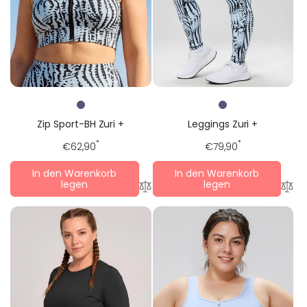
Leggings Zuri +
Zip Sport-BH Zuri +
Regulärer
*
Regulärer
*
€79,90
€62,90
Preis
Preis
In den Warenkorb
In den Warenkorb
legen
legen