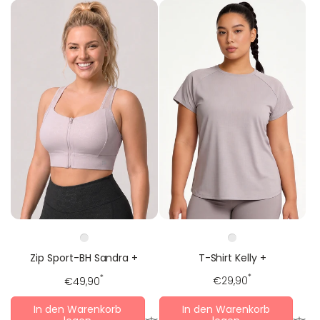
T-Shirt Kelly +
Zip Sport-BH Sandra +
Regulärer
*
Regulärer
*
€29,90
€49,90
Preis
Preis
In den Warenkorb
In den Warenkorb