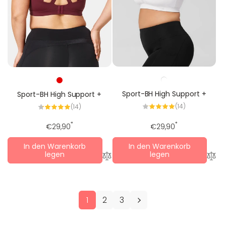
i
s
Sport-BH High Support +
Sport-BH High Support +
14
14
(14)
(14)
Alle
Alle
Bewertungen
Bewertungen
Regulärer
*
Regulärer
*
€29,90
€29,90
Preis
Preis
In den Warenkorb
In den Warenkorb
legen
legen
1
2
3